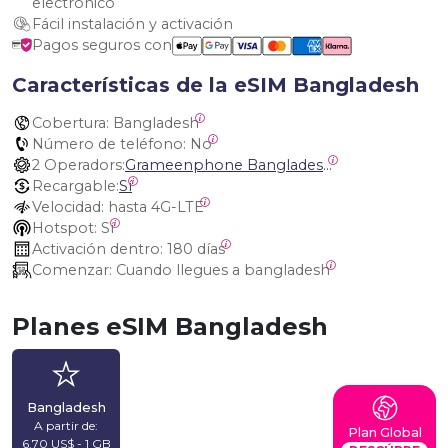
electrónico
Fácil instalación y activación
Pagos seguros con
Características de la eSIM Bangladesh
Cobertura:
 Bangladesh
Número de teléfono:
 No
2 Operadors:
Grameenphone Bangladesh, Banglalink Digital Communications
Recargable:
Sí
Velocidad:
 hasta 4G-LTE
Hotspot:
 Sí
Activación dentro:
 180 días
Comenzar:
 Cuando llegues a bangladesh
Planes eSIM Bangladesh
Bangladesh
A partir de:
Plan Global
6,70 US$ - 1 GB