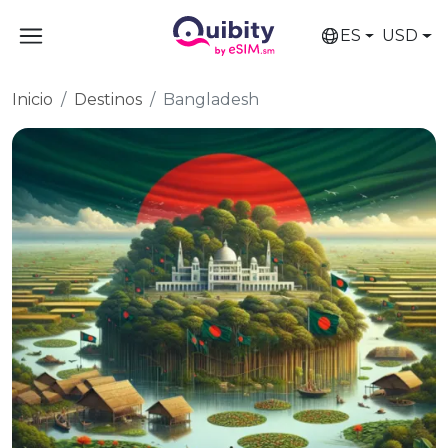
ES
USD
Inicio
Destinos
Bangladesh