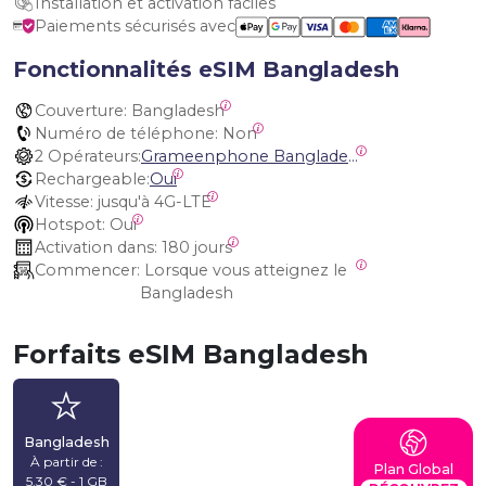
Installation et activation faciles
Paiements sécurisés avec
Fonctionnalités eSIM Bangladesh
Couverture:
 Bangladesh
Numéro de téléphone:
 Non
2 Opérateurs:
Grameenphone Bangladesh, Banglalink Digital Communications
Rechargeable:
Oui
Vitesse:
 jusqu'à 4G-LTE
Hotspot:
 Oui
Activation dans:
 180 jours
Commencer:
 Lorsque vous atteignez le 
Bangladesh
Forfaits eSIM Bangladesh
Bangladesh
À partir de :
Plan Global
5,30 € - 1 GB