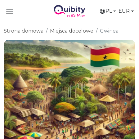
PL
EUR
Strona domowa
Miejsca docelowe
Gwinea