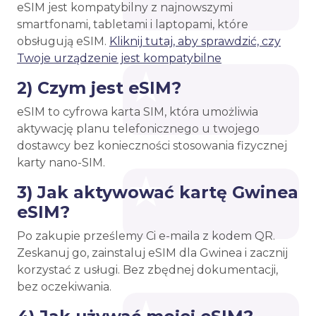
eSIM jest kompatybilny z najnowszymi
smartfonami, tabletami i laptopami, które
obsługują eSIM.
Kliknij tutaj, aby sprawdzić, czy
Twoje urządzenie jest kompatybilne
2) Czym jest eSIM?
eSIM to cyfrowa karta SIM, która umożliwia
aktywację planu telefonicznego u twojego
dostawcy bez konieczności stosowania fizycznej
karty nano-SIM.
3) Jak aktywować kartę Gwinea
eSIM?
Po zakupie prześlemy Ci e-maila z kodem QR.
Zeskanuj go, zainstaluj eSIM dla Gwinea i zacznij
korzystać z usługi. Bez zbędnej dokumentacji,
bez oczekiwania.