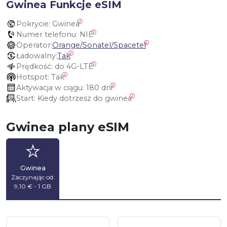
Gwinea Funkcje eSIM
Pokrycie:
 Gwinea
Numer telefonu:
 NIE
Operator:
Orange/Sonatel/Spacetel
Ładowalny:
Tak
Prędkość:
 do 4G-LTE
Hotspot:
 Tak
Aktywacja w ciągu:
 180 dni
Start:
 Kiedy dotrzesz do gwinea
Gwinea plany eSIM
Gwinea
Zaczynając od:
9,10 € - 1 GB