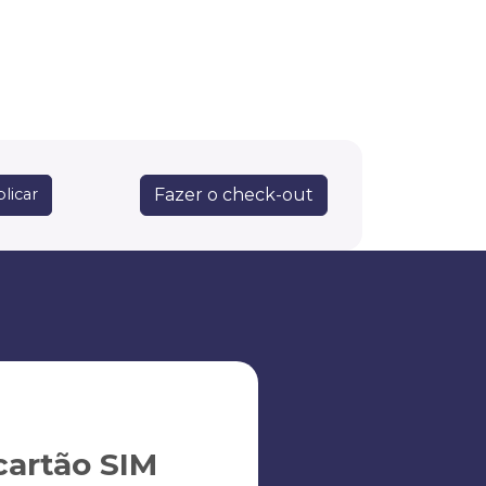
Fazer o check-out
licar
artão SIM