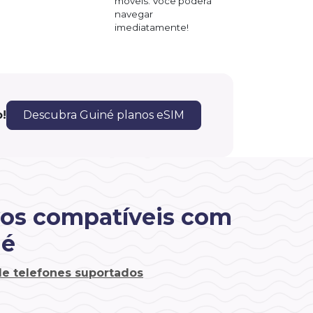
móveis. Você poderá
navegar
imediatamente!
!
Descubra Guiné planos eSIM
vos compatíveis com
né
 de telefones suportados