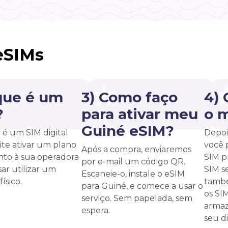
eSIMs
que é um
3) Como faço
4)
?
para ativar meu
o 
Guiné eSIM?
é um SIM digital
Depoi
te ativar um plano
você 
Após a compra, enviaremos
unto à sua operadora
SIM p
por e-mail um código QR.
ar utilizar um
SIM s
Escaneie-o, instale o eSIM
ísico.
també
para Guiné, e comece a usar o
os SI
serviço. Sem papelada, sem
armaz
espera.
seu di