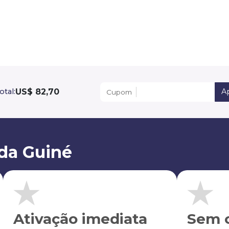
US$ 82,70
otal:
Ap
Cupom
da Guiné
Ativação imediata
Sem c