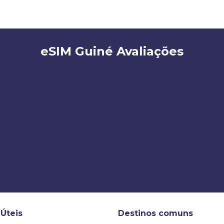
eSIM Guiné Avaliações
 Úteis
Destinos comuns