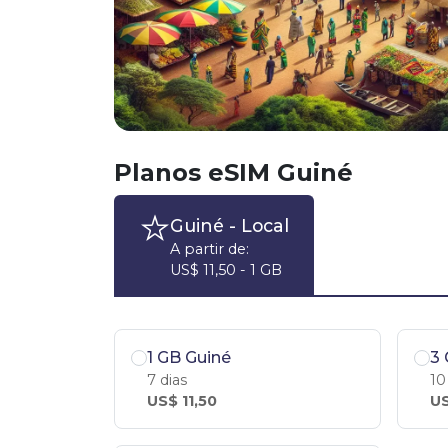
Planos eSIM Guiné
Guiné
- Local
A partir de:
US$ 11,50 - 1 GB
1 GB Guiné
3 
7 dias
10
US$ 11,50
US