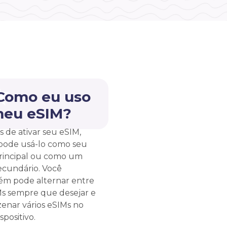
 Como eu uso
meu eSIM?
s de ativar seu eSIM,
pode usá-lo como seu
rincipal ou como um
ecundário. Você
m pode alternar entre
Ms sempre que desejar e
enar vários eSIMs no
spositivo.