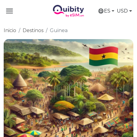
ES
USD
Inicio
Destinos
Guinea