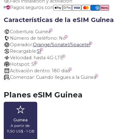
Fácil instalación y activación
Pagos seguros con
Características de la eSIM Guinea
Cobertura:
 Guinea
Número de teléfono:
 No
Operador:
Orange/Sonatel/Spacetel
Recargable:
Sí
Velocidad:
 hasta 4G-LTE
Hotspot:
 Sí
Activación dentro:
 180 días
Comenzar:
 Cuando llegues a la Guinea
Planes eSIM Guinea
Guinea
A partir de:
11,50 US$ - 1 GB