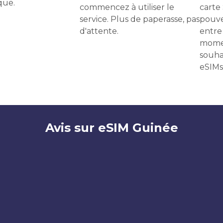
que.
commencez à utiliser le
carte
service. Plus de paperasse, pas
pouve
d'attente.
entre 
momen
souha
eSIMs
Avis sur eSIM Guinée