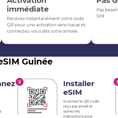
Activation
Pas d
immédiate
Pas besoi
SIM.
Recevez instantanément votre code
QR pour une activation sans tracas et
connectez-vous dès votre arrivée.
'eSIM Guinée
nnez
Installer
eSIM
Scannez le QR code
reçu par email et
z
suivez les
instructions pour