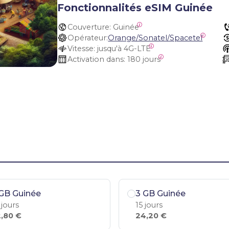
Fonctionnalités eSIM Guinée
Couverture:
 Guinée
Opérateur:
Orange/Sonatel/Spacetel
Vitesse:
 jusqu'à 4G-LTE
Activation dans:
 180 jours
GB Guinée
3 GB Guinée
 jours
15 jours
,80 €
24,20 €