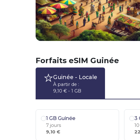
Forfaits eSIM Guinée
Guinée
- Locale
À partir de :
9,10 € - 1 GB
1 GB Guinée
3 
7 jours
10
9,10 €
22