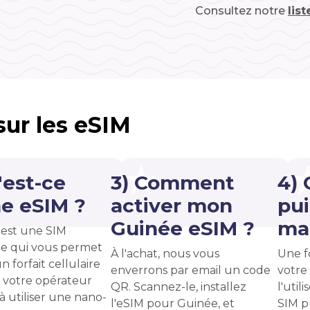
Consultez notre
lis
 sur les eSIM
'est-ce
3) Comment
4)
e eSIM ?
activer mon
pui
Guinée eSIM ?
ma 
est une SIM
e qui vous permet
À l'achat, nous vous
Une f
n forfait cellulaire
enverrons par email un code
votre
 votre opérateur
QR. Scannez-le, installez
l'uti
 à utiliser une nano-
l'eSIM pour Guinée, et
SIM p