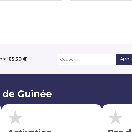
65,50 €
otal:
Appli
Coupon
M de Guinée