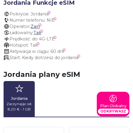
Jordania Funkcje eSIM
Pokrycie:
 Jordania
Numer telefonu:
 NIE
Operator:
Zain
Ładowalny:
Tak
Prędkość:
 do 4G-LTE
Hotspot:
 Tak
Aktywacja w ciągu:
 60 dni
Start:
 Kiedy dotrzesz do jordania
Jordania plany eSIM
Jordania
Zaczynając od:
Plan Globalny
8,20 € - 1 GB
ODKRYWASZ