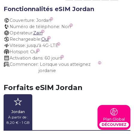
Fonctionnalités eSIM Jordan
Couverture:
 Jordan
Numéro de téléphone:
 Non
Opérateur:
Zain
Rechargeable:
Oui
Vitesse:
 jusqu'à 4G-LTE
Hotspot:
 Oui
Activation dans:
 60 jours
Commencer:
 Lorsque vous atteignez 
jordanie
Forfaits eSIM Jordan
Jordan
À partir de :
Plan Global
8,20 € - 1 GB
DÉCOUVREZ