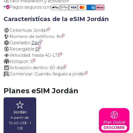
Fácil instalación y activación
Pagos seguros con
Características de la eSIM Jordán
Cobertura:
 Jordán
Número de teléfono:
 No
Operador:
Zain
Recargable:
Sí
Velocidad:
 hasta 4G-LTE
Hotspot:
 Sí
Activación dentro:
 60 días
Comenzar:
 Cuando llegues a jordán
Planes eSIM Jordán
Jordán
A partir de:
Plan Global
10,40 US$ - 1
DESCÚBRE
GB