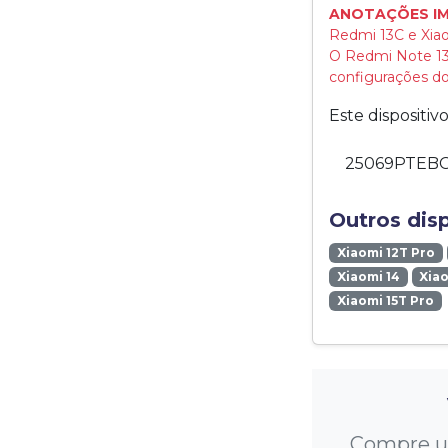
ANOTAÇÕES I
Redmi 13C e Xiao
O Redmi Note 13
configurações do 
Este dispositi
25069PTEBG
Outros dis
Xiaomi 12T Pro
Xiaomi 14
Xiao
Xiaomi 15T Pro
Compre um