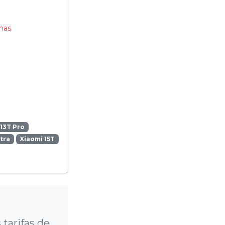
nas
13T Pro
ltra
Xiaomi 15T
?
tarifas de