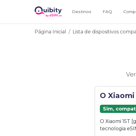
Destinos
FAQ
Compa
Página Inicial
Lista de dispositivos comp
Ver
O Xiaomi
Sim, compat
O Xiaomi 15T [
tecnologia eSI