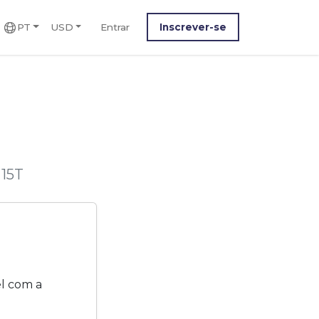
PT
USD
Entrar
Inscrever-se
 15T
l com a