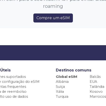
roaming
Compre um eSIM
 Úteis
Destinos comuns
nes suportados
Global eSIM
Balcãs
e configuração do eSIM
Albânia
EUA
tas frequentes
Suíça
Tailândia
ca de reembolso
Itália
Kosovo
alto uso de dados
Turquia
Marrocos