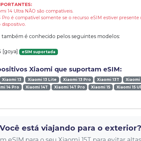
MPORTANTES:
mi 14 Ultra NÃO são compatíveis.
 Pro é compatível somente se o recurso eSIM estiver presente 
dispositivo.
vo também é conhecido pelos seguintes modelos:
 [goya]
eSIM suportada
positivos Xiaomi que suportam eSIM:
Xiaomi 13
Xiaomi 13 Lite
Xiaomi 13 Pro
Xiaomi 13T
Xiaomi 
mi 14 Pro
Xiaomi 14T
Xiaomi 14T Pro
Xiaomi 15
Xiaomi 15 U
Você está viajando para o exterior
 eSIM para o seu Xiaomi 15T para evitar altas 