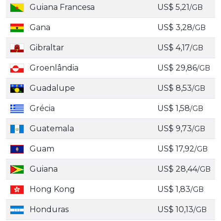
Guiana Francesa
US$ 5,21
/GB
Gana
US$ 3,28
/GB
Gibraltar
US$ 4,17
/GB
Groenlândia
US$ 29,86
/GB
Guadalupe
US$ 8,53
/GB
Grécia
US$ 1,58
/GB
Guatemala
US$ 9,73
/GB
Guam
US$ 17,92
/GB
Guiana
US$ 28,44
/GB
Hong Kong
US$ 1,83
/GB
Honduras
US$ 10,13
/GB