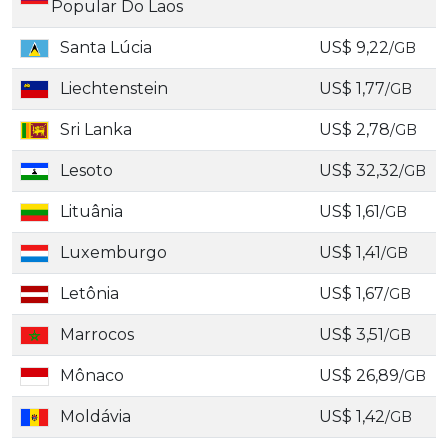
Popular Do Laos
Santa Lúcia
US$ 9,22
/GB
Liechtenstein
US$ 1,77
/GB
Sri Lanka
US$ 2,78
/GB
Lesoto
US$ 32,32
/GB
Lituânia
US$ 1,61
/GB
Luxemburgo
US$ 1,41
/GB
Letônia
US$ 1,67
/GB
Marrocos
US$ 3,51
/GB
Mônaco
US$ 26,89
/GB
Moldávia
US$ 1,42
/GB