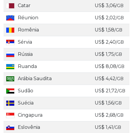
Catar
US$ 3,06
/GB
Réunion
US$ 2,02
/GB
Romênia
US$ 1,58
/GB
Sérvia
US$ 2,40
/GB
Rússia
US$ 1,75
/GB
Ruanda
US$ 8,08
/GB
Arábia Saudita
US$ 4,42
/GB
Sudão
US$ 21,72
/GB
Suécia
US$ 1,56
/GB
Cingapura
US$ 2,68
/GB
Eslovênia
US$ 1,41
/GB