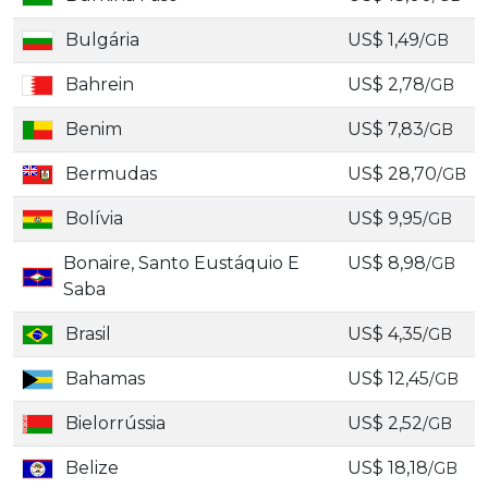
Bulgária
US$ 1,49
/GB
Bahrein
US$ 2,78
/GB
Benim
US$ 7,83
/GB
Bermudas
US$ 28,70
/GB
Bolívia
US$ 9,95
/GB
Bonaire, Santo Eustáquio E
US$ 8,98
/GB
Saba
Brasil
US$ 4,35
/GB
Bahamas
US$ 12,45
/GB
Bielorrússia
US$ 2,52
/GB
Belize
US$ 18,18
/GB