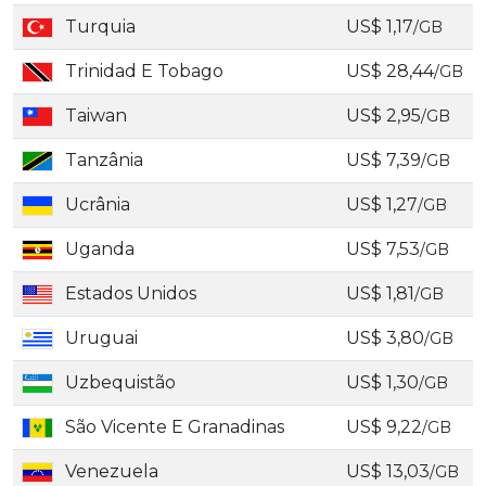
Turquia
US$ 1,17
/GB
Trinidad E Tobago
US$ 28,44
/GB
Taiwan
US$ 2,95
/GB
Tanzânia
US$ 7,39
/GB
Ucrânia
US$ 1,27
/GB
Uganda
US$ 7,53
/GB
Estados Unidos
US$ 1,81
/GB
Uruguai
US$ 3,80
/GB
Uzbequistão
US$ 1,30
/GB
São Vicente E Granadinas
US$ 9,22
/GB
Venezuela
US$ 13,03
/GB