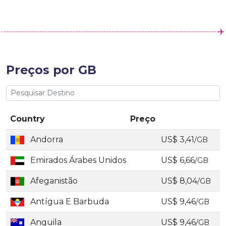
Preços por GB
Country
Preço
Andorra
US$ 3,41
/GB
Emirados Árabes Unidos
US$ 6,66
/GB
Afeganistão
US$ 8,04
/GB
Antígua E Barbuda
US$ 9,46
/GB
Anguila
US$ 9,46
/GB