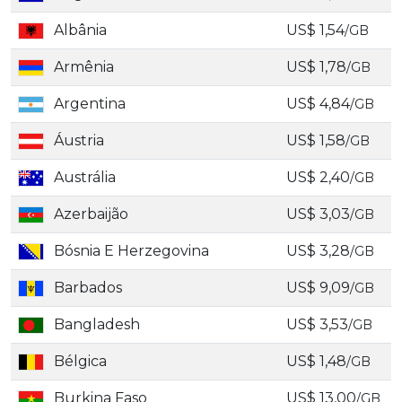
Albânia
US$ 1,54
/GB
Armênia
US$ 1,78
/GB
Argentina
US$ 4,84
/GB
Áustria
US$ 1,58
/GB
Austrália
US$ 2,40
/GB
Azerbaijão
US$ 3,03
/GB
Bósnia E Herzegovina
US$ 3,28
/GB
Barbados
US$ 9,09
/GB
Bangladesh
US$ 3,53
/GB
Bélgica
US$ 1,48
/GB
Burkina Faso
US$ 13,00
/GB