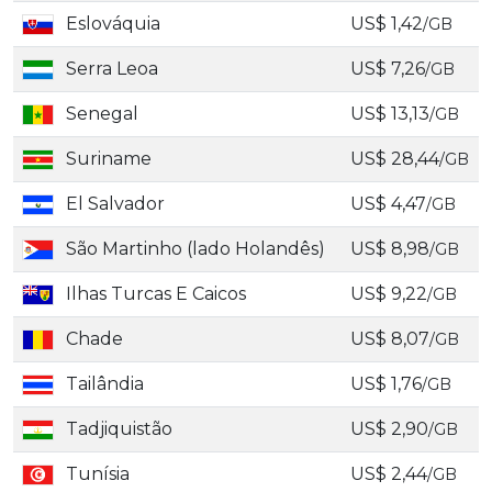
Eslováquia
US$ 1,42
/GB
Serra Leoa
US$ 7,26
/GB
Senegal
US$ 13,13
/GB
Suriname
US$ 28,44
/GB
El Salvador
US$ 4,47
/GB
São Martinho (lado Holandês)
US$ 8,98
/GB
Ilhas Turcas E Caicos
US$ 9,22
/GB
Chade
US$ 8,07
/GB
Tailândia
US$ 1,76
/GB
Tadjiquistão
US$ 2,90
/GB
Tunísia
US$ 2,44
/GB