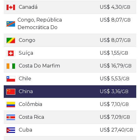
Canadá
US$ 4,30
/GB
Congo, República
US$ 8,07
/GB
Democrática Do
Congo
US$ 8,07
/GB
Suíça
US$ 1,55
/GB
Costa Do Marfim
US$ 16,79
/GB
Chile
US$ 5,53
/GB
China
US$ 3,16
/GB
Colômbia
US$ 7,10
/GB
Costa Rica
US$ 7,09
/GB
Cuba
US$ 27,40
/GB