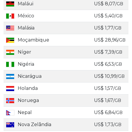
Maláui
US$ 8,07
/GB
México
US$ 5,40
/GB
Malásia
US$ 1,77
/GB
Moçambique
US$ 28,96
/GB
Níger
US$ 7,39
/GB
Nigéria
US$ 6,53
/GB
Nicarágua
US$ 10,99
/GB
Holanda
US$ 1,57
/GB
Noruega
US$ 1,67
/GB
Nepal
US$ 6,84
/GB
Nova Zelândia
US$ 1,73
/GB