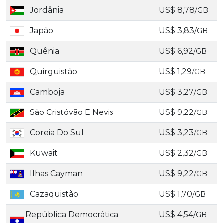
Jordânia
US$ 8,78
/GB
Japão
US$ 3,83
/GB
Quênia
US$ 6,92
/GB
Quirguistão
US$ 1,29
/GB
Camboja
US$ 3,27
/GB
São Cristóvão E Nevis
US$ 9,22
/GB
Coreia Do Sul
US$ 3,23
/GB
Kuwait
US$ 2,32
/GB
Ilhas Cayman
US$ 9,22
/GB
Cazaquistão
US$ 1,70
/GB
República Democrática
US$ 4,54
/GB