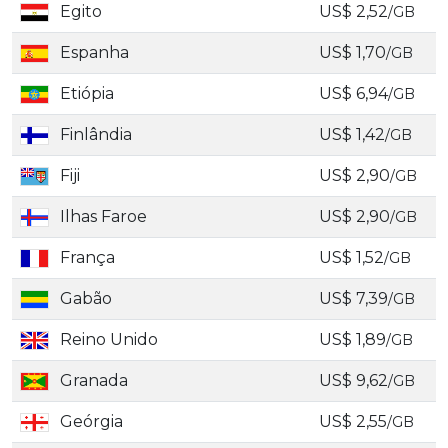
Egito
US$ 2,52
/GB
Espanha
US$ 1,70
/GB
Etiópia
US$ 6,94
/GB
Finlândia
US$ 1,42
/GB
Fiji
US$ 2,90
/GB
Ilhas Faroe
US$ 2,90
/GB
França
US$ 1,52
/GB
Gabão
US$ 7,39
/GB
Reino Unido
US$ 1,89
/GB
Granada
US$ 9,62
/GB
Geórgia
US$ 2,55
/GB