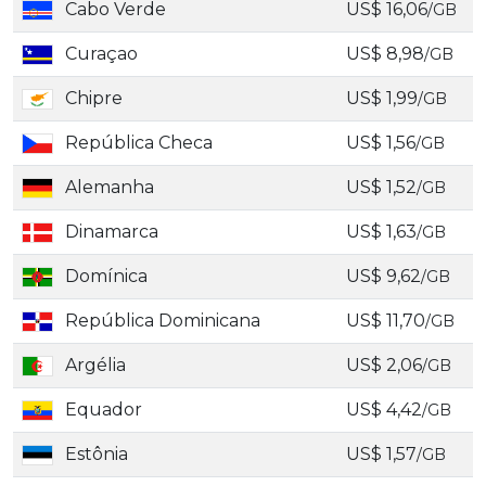
Cabo Verde
US$ 16,06
/GB
Curaçao
US$ 8,98
/GB
Chipre
US$ 1,99
/GB
República Checa
US$ 1,56
/GB
Alemanha
US$ 1,52
/GB
Dinamarca
US$ 1,63
/GB
Domínica
US$ 9,62
/GB
República Dominicana
US$ 11,70
/GB
Argélia
US$ 2,06
/GB
Equador
US$ 4,42
/GB
Estônia
US$ 1,57
/GB