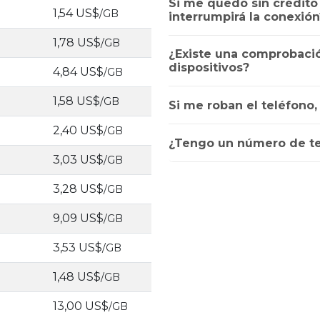
Si me quedo sin crédito a
1,54 US$
/GB
interrumpirá la conexión
1,78 US$
/GB
¿Existe una comprobació
dispositivos?
4,84 US$
/GB
1,58 US$
/GB
Si me roban el teléfono
2,40 US$
/GB
¿Tengo un número de te
3,03 US$
/GB
3,28 US$
/GB
9,09 US$
/GB
3,53 US$
/GB
1,48 US$
/GB
13,00 US$
/GB