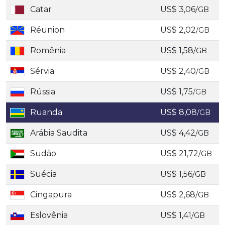
Catar
US$ 3,06
/GB
Réunion
US$ 2,02
/GB
Romênia
US$ 1,58
/GB
Sérvia
US$ 2,40
/GB
Rússia
US$ 1,75
/GB
Ruanda
US$ 8,08
/GB
Arábia Saudita
US$ 4,42
/GB
Sudão
US$ 21,72
/GB
Suécia
US$ 1,56
/GB
Cingapura
US$ 2,68
/GB
Eslovênia
US$ 1,41
/GB