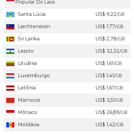
Popular Do Laos
Santa Lúcia
US$ 9,22
/GB
Liechtenstein
US$ 1,77
/GB
Sri Lanka
US$ 2,78
/GB
Lesoto
US$ 32,32
/GB
Lituânia
US$ 1,61
/GB
Luxemburgo
US$ 1,41
/GB
Letônia
US$ 1,67
/GB
Marrocos
US$ 3,51
/GB
Mônaco
US$ 26,89
/GB
Moldávia
US$ 1,42
/GB