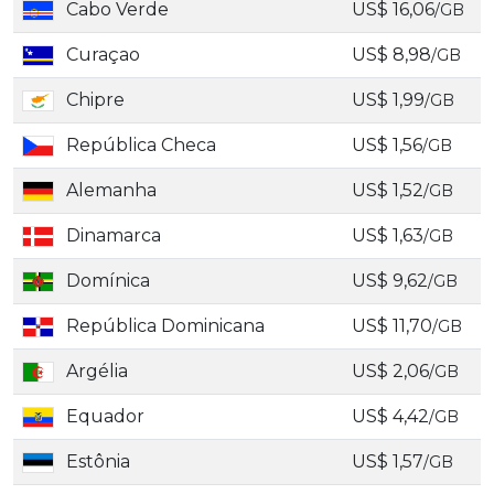
Cabo Verde
US$ 16,06
/GB
Curaçao
US$ 8,98
/GB
Chipre
US$ 1,99
/GB
República Checa
US$ 1,56
/GB
Alemanha
US$ 1,52
/GB
Dinamarca
US$ 1,63
/GB
Domínica
US$ 9,62
/GB
República Dominicana
US$ 11,70
/GB
Argélia
US$ 2,06
/GB
Equador
US$ 4,42
/GB
Estônia
US$ 1,57
/GB