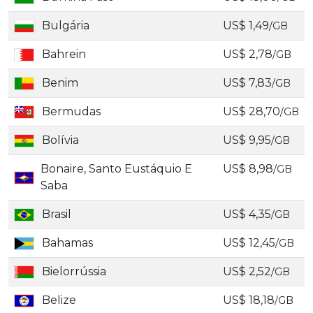
Bulgária
US$ 1,49
/GB
Bahrein
US$ 2,78
/GB
Benim
US$ 7,83
/GB
Bermudas
US$ 28,70
/GB
Bolívia
US$ 9,95
/GB
Bonaire, Santo Eustáquio E
US$ 8,98
/GB
Saba
Brasil
US$ 4,35
/GB
Bahamas
US$ 12,45
/GB
Bielorrússia
US$ 2,52
/GB
Belize
US$ 18,18
/GB