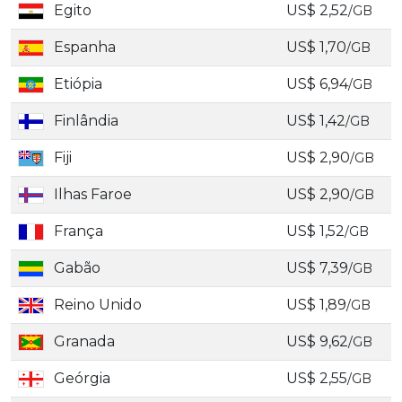
Egito
US$ 2,52
/GB
Espanha
US$ 1,70
/GB
Etiópia
US$ 6,94
/GB
Finlândia
US$ 1,42
/GB
Fiji
US$ 2,90
/GB
Ilhas Faroe
US$ 2,90
/GB
França
US$ 1,52
/GB
Gabão
US$ 7,39
/GB
Reino Unido
US$ 1,89
/GB
Granada
US$ 9,62
/GB
Geórgia
US$ 2,55
/GB