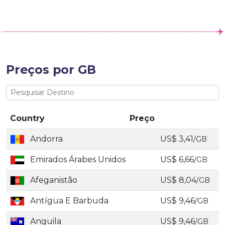
Preços por GB
Country
Preço
Andorra
US$ 3,41
/GB
Emirados Árabes Unidos
US$ 6,66
/GB
Afeganistão
US$ 8,04
/GB
Antígua E Barbuda
US$ 9,46
/GB
Anguila
US$ 9,46
/GB