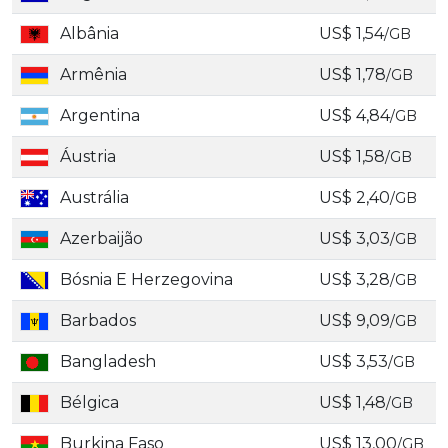
Albânia
US$ 1,54
/GB
Armênia
US$ 1,78
/GB
Argentina
US$ 4,84
/GB
Áustria
US$ 1,58
/GB
Austrália
US$ 2,40
/GB
Azerbaijão
US$ 3,03
/GB
Bósnia E Herzegovina
US$ 3,28
/GB
Barbados
US$ 9,09
/GB
Bangladesh
US$ 3,53
/GB
Bélgica
US$ 1,48
/GB
Burkina Faso
US$ 13,00
/GB