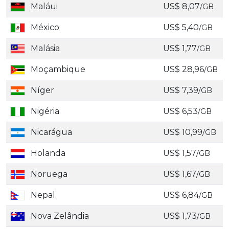
Maláui
US$ 8,07
/GB
México
US$ 5,40
/GB
Malásia
US$ 1,77
/GB
Moçambique
US$ 28,96
/GB
Níger
US$ 7,39
/GB
Nigéria
US$ 6,53
/GB
Nicarágua
US$ 10,99
/GB
Holanda
US$ 1,57
/GB
Noruega
US$ 1,67
/GB
Nepal
US$ 6,84
/GB
Nova Zelândia
US$ 1,73
/GB