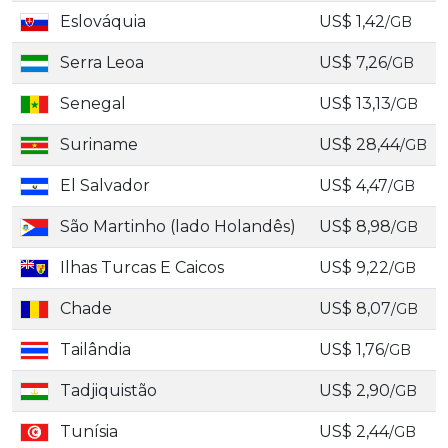
Eslováquia
US$ 1,42
/GB
Serra Leoa
US$ 7,26
/GB
Senegal
US$ 13,13
/GB
Suriname
US$ 28,44
/GB
El Salvador
US$ 4,47
/GB
São Martinho (lado Holandês)
US$ 8,98
/GB
Ilhas Turcas E Caicos
US$ 9,22
/GB
Chade
US$ 8,07
/GB
Tailândia
US$ 1,76
/GB
Tadjiquistão
US$ 2,90
/GB
Tunísia
US$ 2,44
/GB