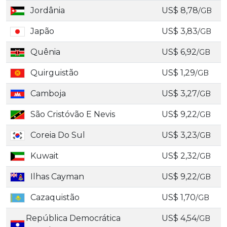
Jordânia
US$ 8,78
/GB
Japão
US$ 3,83
/GB
Quênia
US$ 6,92
/GB
Quirguistão
US$ 1,29
/GB
Camboja
US$ 3,27
/GB
São Cristóvão E Nevis
US$ 9,22
/GB
Coreia Do Sul
US$ 3,23
/GB
Kuwait
US$ 2,32
/GB
Ilhas Cayman
US$ 9,22
/GB
Cazaquistão
US$ 1,70
/GB
República Democrática
US$ 4,54
/GB