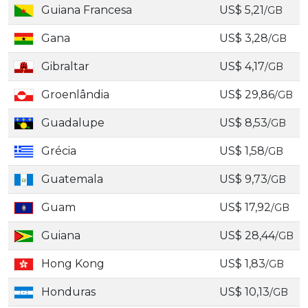
Guiana Francesa
US$ 5,21
/GB
Gana
US$ 3,28
/GB
Gibraltar
US$ 4,17
/GB
Groenlândia
US$ 29,86
/GB
Guadalupe
US$ 8,53
/GB
Grécia
US$ 1,58
/GB
Guatemala
US$ 9,73
/GB
Guam
US$ 17,92
/GB
Guiana
US$ 28,44
/GB
Hong Kong
US$ 1,83
/GB
Honduras
US$ 10,13
/GB