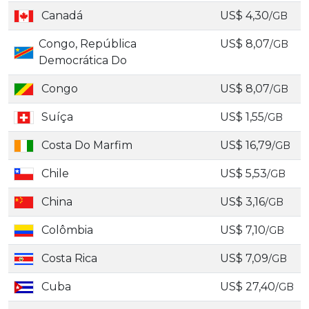
Canadá
US$ 4,30
/GB
Congo, República
US$ 8,07
/GB
Democrática Do
Congo
US$ 8,07
/GB
Suíça
US$ 1,55
/GB
Costa Do Marfim
US$ 16,79
/GB
Chile
US$ 5,53
/GB
China
US$ 3,16
/GB
Colômbia
US$ 7,10
/GB
Costa Rica
US$ 7,09
/GB
Cuba
US$ 27,40
/GB