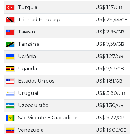
Turquia
US$ 1,17
/GB
Trinidad E Tobago
US$ 28,44
/GB
Taiwan
US$ 2,95
/GB
Tanzânia
US$ 7,39
/GB
Ucrânia
US$ 1,27
/GB
Uganda
US$ 7,53
/GB
Estados Unidos
US$ 1,81
/GB
Uruguai
US$ 3,80
/GB
Uzbequistão
US$ 1,30
/GB
São Vicente E Granadinas
US$ 9,22
/GB
Venezuela
US$ 13,03
/GB