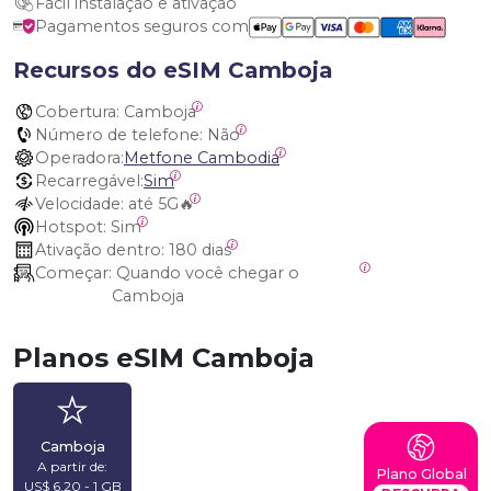
Fácil instalação e ativação
Pagamentos seguros com
Recursos do eSIM Camboja
Cobertura:
 Camboja
Número de telefone:
 Não
Operadora:
Metfone Cambodia
Recarregável:
Sim
Velocidade:
 até 5G🔥
Hotspot:
 Sim
Ativação dentro:
 180 dias
Começar:
 Quando você chegar o 
Camboja
Planos eSIM Camboja
Camboja
A partir de:
Plano Global
US$ 6,20 - 1 GB