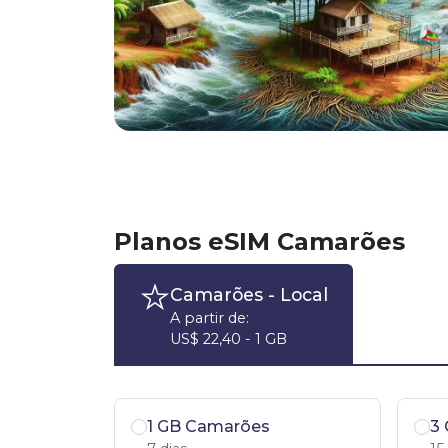
Planos eSIM Camarões
Camarões
- Local
A partir de:
US$ 22,40 - 1 GB
1 GB Camarões
3