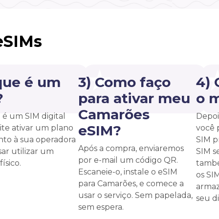
eSIMs
que é um
3) Como faço
4)
?
para ativar meu
o 
Camarões
é um SIM digital
Depoi
eSIM?
te ativar um plano
você 
unto à sua operadora
SIM p
Após a compra, enviaremos
ar utilizar um
SIM s
por e-mail um código QR.
ísico.
també
Escaneie-o, instale o eSIM
os SI
para Camarões, e comece a
armaz
usar o serviço. Sem papelada,
seu di
sem espera.