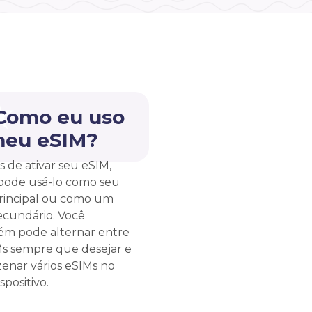
 Como eu uso
meu eSIM?
s de ativar seu eSIM,
pode usá-lo como seu
rincipal ou como um
ecundário. Você
m pode alternar entre
Ms sempre que desejar e
enar vários eSIMs no
spositivo.