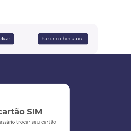
Fazer o check-out
licar
artão SIM
ssário trocar seu cartão