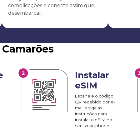
complicações e conecte assim que
desembarcar.
M Camarões
e
Instalar
eSIM
Escaneie o código
QR recebido por e-
mail e siga as
instruções para
instalar o eSIM no
seu smartphone