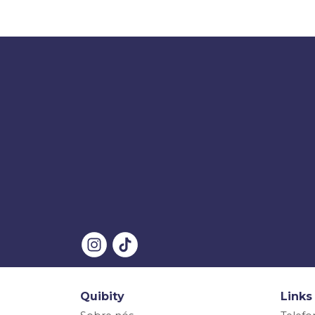
Quibity
Links