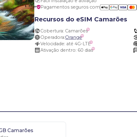
Fácil instalação e ativação
Pagamentos seguros com
Recursos do eSIM Camarões
Cobertura:
 Camarões
Operadora:
Orange
Velocidade:
 até 4G-LTE
Ativação dentro:
 60 dias
 GB Camarões