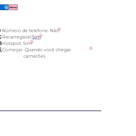
Número de telefone:
 Não
Recarregável:
Sim
Hotspot:
 Sim
Começar:
 Quando você chegar 
camarões