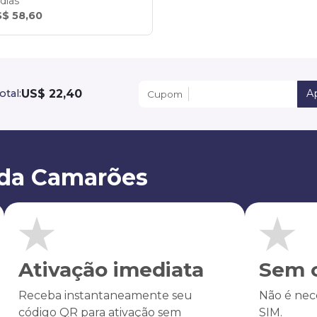
 dias
$ 58,60
US$ 22,40
otal:
Ap
Cupom
 da Camarões
Ativação imediata
Sem c
Receba instantaneamente seu
Não é nece
código QR para ativação sem
SIM.