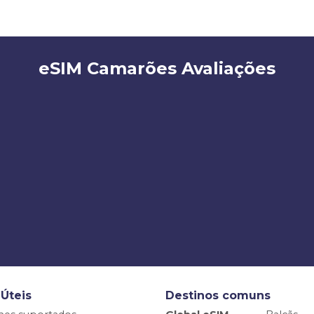
eSIM Camarões Avaliações
 Úteis
Destinos comuns