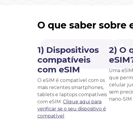
O que saber sobre 
1) Dispositivos
2) O 
compatíveis
eSIM
com eSIM
Uma eSIM 
que permi
O eSIM é compatível com os
celular j
mais recentes smartphones,
sem precis
tablets e laptops compatíveis
nano-SIM f
com eSIM.
Clique aqui para
verificar se o seu dispositivo é
compatível