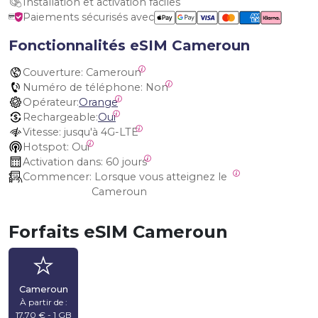
Installation et activation faciles
Paiements sécurisés avec
Fonctionnalités eSIM Cameroun
Couverture:
 Cameroun
Numéro de téléphone:
 Non
Opérateur:
Orange
Rechargeable:
Oui
Vitesse:
 jusqu'à 4G-LTE
Hotspot:
 Oui
Activation dans:
 60 jours
Commencer:
 Lorsque vous atteignez le 
Cameroun
Forfaits eSIM Cameroun
Cameroun
À partir de :
17,70 € - 1 GB