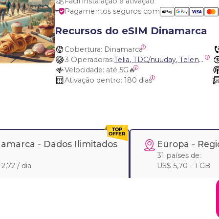
Fácil instalação e ativação
Pagamentos seguros com
Recursos do eSIM Dinamarca
Cobertura:
 Dinamarca
3 Operadoras:
Telia, TDC/nuuday, Telenor
Velocidade:
 até 5G🔥
Ativação dentro:
 180 dias
namarca -
Dados Ilimitados
Europa
- Regi
31 países de:
2,72 / dia
US$ 5,70 - 1 GB