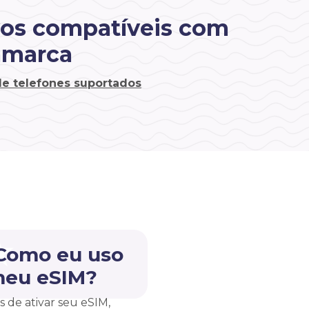
vos compatíveis com
amarca
 de telefones suportados
 Como eu uso
meu eSIM?
s de ativar seu eSIM,