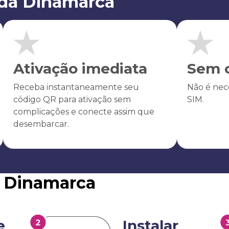
 da Dinamarca
Ativação imediata
Sem c
Receba instantaneamente seu
Não é nece
código QR para ativação sem
SIM.
complicações e conecte assim que
desembarcar.
M Dinamarca
e
Instalar