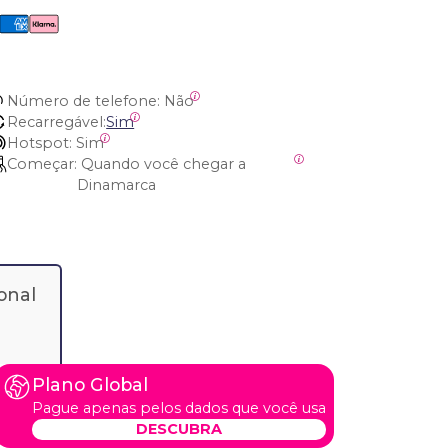
Número de telefone:
 Não
Recarregável:
Sim
Hotspot:
 Sim
Começar:
 Quando você chegar a 
Dinamarca
onal
Plano Global
Pague apenas pelos dados que você usa
DESCUBRA