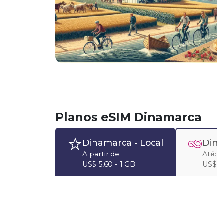
Planos eSIM Dinamarca
Dinamarca
- Local
Di
A partir de:
Até:
US$ 5,60 - 1 GB
US$ 