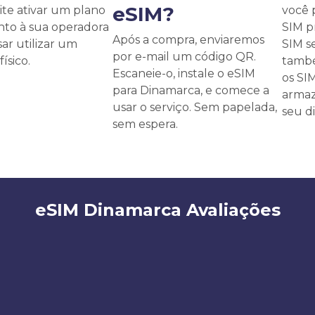
eSIM?
te ativar um plano
você 
unto à sua operadora
SIM p
Após a compra, enviaremos
ar utilizar um
SIM s
por e-mail um código QR.
ísico.
també
Escaneie-o, instale o eSIM
os SI
para Dinamarca, e comece a
armaz
usar o serviço. Sem papelada,
seu di
sem espera.
eSIM Dinamarca Avaliações