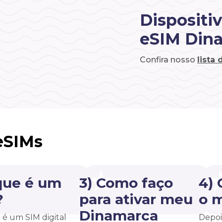
Dispositi
eSIM Din
Confira nosso
lista
eSIMs
que é um
3) Como faço
4)
?
para ativar meu
o 
Dinamarca
é um SIM digital
Depoi