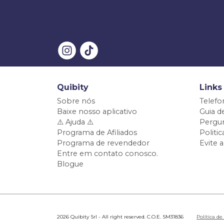
Quibity
Links
Sobre nós
Telefo
Baixe nosso aplicativo
Guia d
⚠️ Ajuda ⚠️
Pergun
Programa de Afiliados
Politi
Programa de revendedor
Evite 
Entre em contato conosco.
Blogue
2026 Quibity Srl - All right reserved. C.O.E. SM31836
Política de