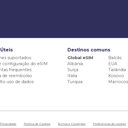
 Úteis
Destinos comuns
nes suportados
Global eSIM
Balcãs
e configuração do eSIM
Albânia
EUA
tas frequentes
Suíça
Tailândia
ca de reembolso
Itália
Kosovo
alto uso de dados
Turquia
Marrocos
 Privacidade
Política de Cookies
Termos e Condições
Preferências de cookies