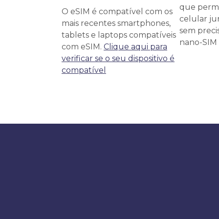
que permi
O eSIM é compatível com os
celular j
mais recentes smartphones,
sem precis
tablets e laptops compatíveis
nano-SIM f
com eSIM.
Clique aqui para
verificar se o seu dispositivo é
compatível