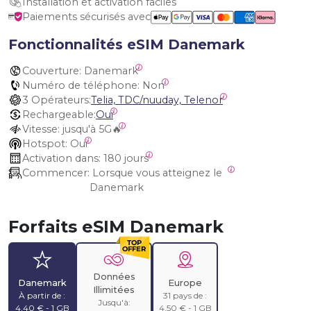
Installation et activation faciles
Paiements sécurisés avec
Fonctionnalités eSIM Danemark
Couverture:
 Danemark
Numéro de téléphone:
 Non
3 Opérateurs:
Telia, TDC/nuuday, Telenor
Rechargeable:
Oui
Vitesse:
 jusqu'à 5G🔥
Hotspot:
 Oui
Activation dans:
 180 jours
Commencer:
 Lorsque vous atteignez le 
Danemark
Forfaits eSIM Danemark
Données
Danemark
Europe
Illimitées
À partir de :
31 pays de :
Jusqu'à:
4,40 € - 1 GB
4,50 € - 1 GB