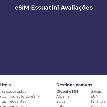
eSIM Essuatíni Avaliações
 Úteis
Destinos comuns
nes suportados
Global eSIM
Balcãs
e configuração do eSIM
Albânia
EUA
tas frequentes
Suíça
Tailândia
ca de reembolso
Itália
Kosovo