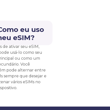
 Como eu uso
meu eSIM?
s de ativar seu eSIM,
pode usá-lo como seu
rincipal ou como um
ecundário. Você
m pode alternar entre
Ms sempre que desejar e
enar vários eSIMs no
spositivo.