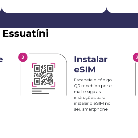
 Essuatíni
e
Instalar
eSIM
Escaneie o código
QR recebido por e-
mail e siga as
instruções para
instalar o eSIM no
seu smartphone