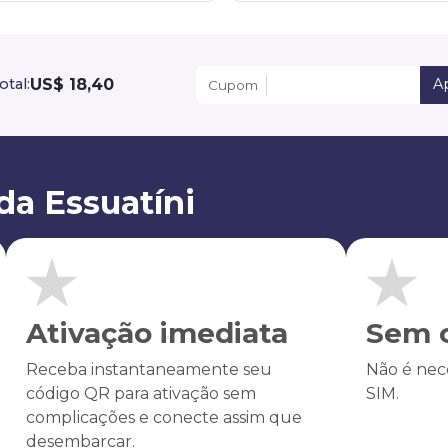
US$ 18,40
otal:
Ap
Cupom
da Essuatíni
Ativação imediata
Sem c
Receba instantaneamente seu
Não é nece
código QR para ativação sem
SIM.
complicações e conecte assim que
desembarcar.