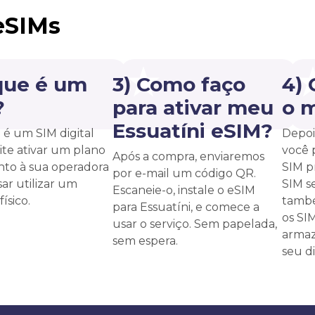
eSIMs
que é um
3) Como faço
4)
?
para ativar meu
o 
Essuatíni eSIM?
é um SIM digital
Depoi
te ativar um plano
você 
Após a compra, enviaremos
unto à sua operadora
SIM p
por e-mail um código QR.
ar utilizar um
SIM s
Escaneie-o, instale o eSIM
ísico.
també
para Essuatíni, e comece a
os SI
usar o serviço. Sem papelada,
armaz
sem espera.
seu di