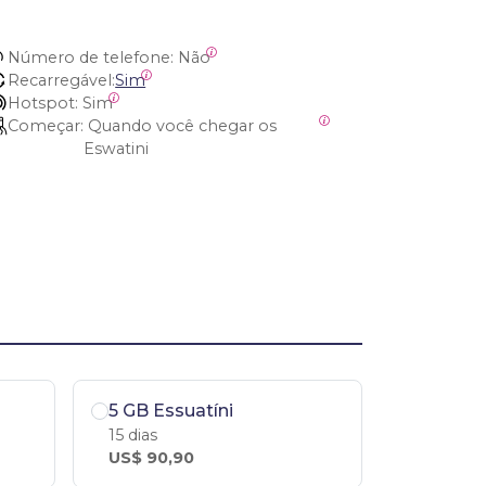
Número de telefone:
 Não
Recarregável:
Sim
Hotspot:
 Sim
Começar:
 Quando você chegar os 
Eswatini
5 GB Essuatíni
15 dias
US$ 90,90