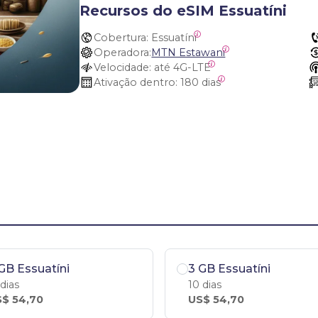
Recursos do eSIM Essuatíni
Cobertura:
 Essuatíni
Operadora:
MTN Estawani
Velocidade:
 até 4G-LTE
Ativação dentro:
 180 dias
GB Essuatíni
3 GB Essuatíni
 dias
10 dias
$ 54,70
US$ 54,70