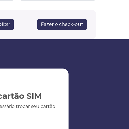
Fazer o check-out
licar
artão SIM
ssário trocar seu cartão