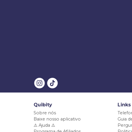
Quibity
Links
Sobre nós
Telefo
Baixe nosso aplicativo
Guia d
⚠️ Ajuda ⚠️
Pergun
Programa de Afiliados
Politi