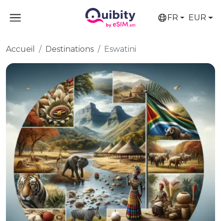
FR
EUR
Accueil
Destinations
Eswatini