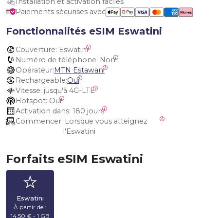
Installation et activation faciles
Paiements sécurisés avec
Fonctionnalités eSIM Eswatini
Couverture:
 Eswatini
Numéro de téléphone:
 Non
Opérateur:
MTN Estawani
Rechargeable:
Oui
Vitesse:
 jusqu'à 4G-LTE
Hotspot:
 Oui
Activation dans:
 180 jours
Commencer:
 Lorsque vous atteignez 
l'Eswatini
Forfaits eSIM Eswatini
Eswatini
À partir de :
14,50 € - 1 GB