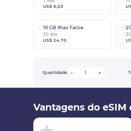
7 dias
10
US$ 6,20
US
10 GB Ilhas Faroe
20
30 dias
30
US$ 24,70
US
Quantidade
T
–
+
Vantagens do eSIM d