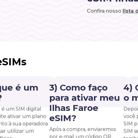
Confira nosso
lista
eSIMs
que é um
3) Como faço
4)
?
para ativar meu
o 
Ilhas Faroe
é um SIM digital
Depoi
eSIM?
te ativar um plano
você 
unto à sua operadora
SIM p
Após a compra, enviaremos
ar utilizar um
SIM s
por e-mail um código QR.