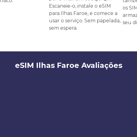
ísico.
també
Escaneie-o, instale o eSIM
os SI
para Ilhas Faroe, e comece a
armaz
usar o serviço. Sem papelada,
seu di
sem espera.
eSIM Ilhas Faroe Avaliações