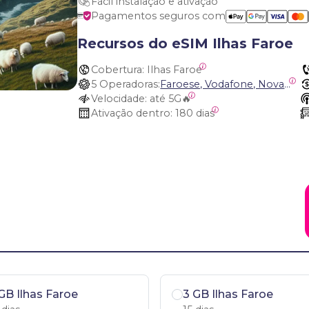
Fácil instalação e ativação
Pagamentos seguros com
Recursos do eSIM Ilhas Faroe
Cobertura:
 Ilhas Faroe
5 Operadoras:
Faroese, Vodafone, Nova, Fjarskipti VF, Siminn (Landssíminn) Iceland
Velocidade:
 até 5G🔥
Ativação dentro:
 180 dias
GB Ilhas Faroe
3 GB Ilhas Faroe