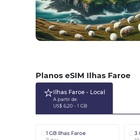
Planos eSIM Ilhas Faroe
Ilhas Faroe
- Local
A partir de:
US$ 6,20 - 1 GB
1 GB Ilhas Faroe
3 