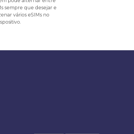
m pode alternar entre
Ms sempre que desejar e
enar vários eSIMs no
spositivo.