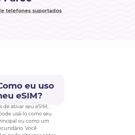
 de telefones suportados
 Como eu uso
meu eSIM?
s de ativar seu eSIM,
pode usá-lo como seu
rincipal ou como um
ecundário. Você