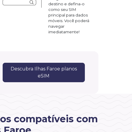
destino e defina-o
como seu SIM
principal para dados
móveis. Você poderá
navegar
imediatamente!
Descubra Ilhas Faroe planos
eSIM
vos compatíveis com
s Faroe