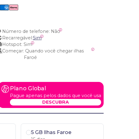
Número de telefone:
 Não
Recarregável:
Sim
Hotspot:
 Sim
Começar:
 Quando você chegar ilhas 
Faroé
Plano Global
Pague apenas pelos dados que você usa
DESCUBRA
5 GB Ilhas Faroe