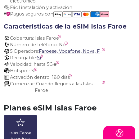
electrónico
Fácil instalación y activación
Pagos seguros con
Características de la eSIM Islas Faroe
Cobertura:
 Islas Faroe
Número de teléfono:
 No
5 Operadors:
Faroese, Vodafone, Nova, Fjarskipti VF, Siminn (Landssíminn) Iceland
Recargable:
Sí
Velocidad:
 hasta 5G🔥
Hotspot:
 Sí
Activación dentro:
 180 días
Comenzar:
 Cuando llegues a las Islas 
Feroe
Planes eSIM Islas Faroe
Islas Faroe
A partir de: