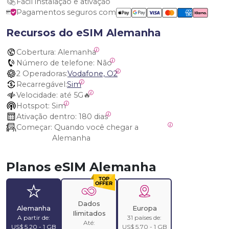
Fácil instalação e ativação
Pagamentos seguros com
Recursos do eSIM Alemanha
Cobertura:
 Alemanha
Número de telefone:
 Não
2 Operadoras:
Vodafone, O2
Recarregável:
Sim
Velocidade:
 até 5G🔥
Hotspot:
 Sim
Ativação dentro:
 180 dias
Começar:
 Quando você chegar a 
Alemanha
Planos eSIM Alemanha
Dados
Alemanha
Europa
Ilimitados
A partir de:
31 países de:
Até:
US$ 5,20 - 1 GB
US$ 5,70 - 1 GB