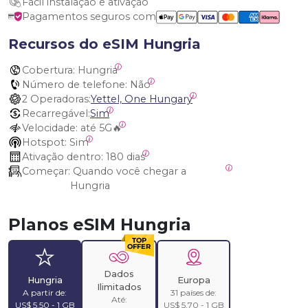
Fácil instalação e ativação
Pagamentos seguros com
Recursos do eSIM Hungria
Cobertura:
 Hungria
Número de telefone:
 Não
2 Operadoras:
Yettel, One Hungary
Recarregável:
Sim
Velocidade:
 até 5G🔥
Hotspot:
 Sim
Ativação dentro:
 180 dias
Começar:
 Quando você chegar a 
Hungria
Planos eSIM Hungria
Dados
Hungria
Europa
Ilimitados
A partir de:
31 países de:
Até:
US$ 5,50 - 1 GB
US$ 5,70 - 1 GB