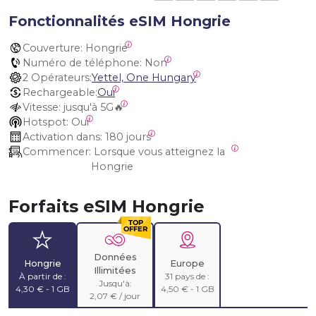
Fonctionnalités eSIM Hongrie
Couverture:
 Hongrie
Numéro de téléphone:
 Non
2 Opérateurs:
Yettel, One Hungary
Rechargeable:
Oui
Vitesse:
 jusqu'à 5G🔥
Hotspot:
 Oui
Activation dans:
 180 jours
Commencer:
 Lorsque vous atteignez la 
Hongrie
Forfaits eSIM Hongrie
Données
Hongrie
Europe
Illimitées
À partir de :
31 pays de :
Jusqu'à:
4,30 € - 1 GB
4,50 € - 1 GB
2,07 € / jour