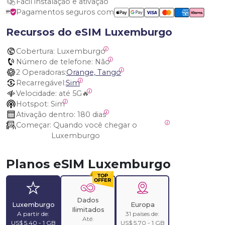
Fácil instalação e ativação
Pagamentos seguros com
Recursos do eSIM Luxemburgo
Cobertura:
 Luxemburgo
Número de telefone:
 Não
2 Operadoras:
Orange, Tango
Recarregável:
Sim
Velocidade:
 até 5G🔥
Hotspot:
 Sim
Ativação dentro:
 180 dias
Começar:
 Quando você chegar o 
Luxemburgo
Planos eSIM Luxemburgo
Dados
Luxemburgo
Europa
Ilimitados
A partir de:
31 países de:
Até:
US$ 5,40 - 1 GB
US$ 5,70 - 1 GB