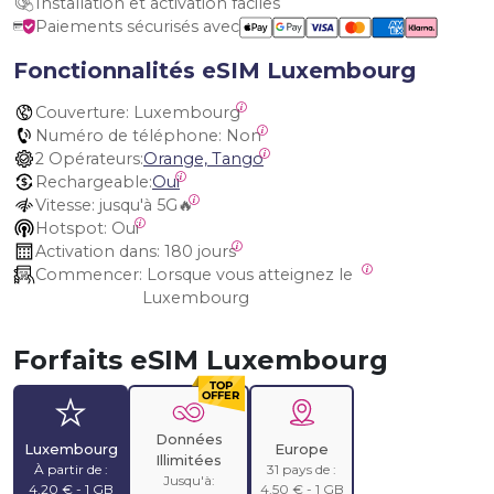
Installation et activation faciles
Paiements sécurisés avec
Fonctionnalités eSIM Luxembourg
Couverture:
 Luxembourg
Numéro de téléphone:
 Non
2 Opérateurs:
Orange, Tango
Rechargeable:
Oui
Vitesse:
 jusqu'à 5G🔥
Hotspot:
 Oui
Activation dans:
 180 jours
Commencer:
 Lorsque vous atteignez le 
Luxembourg
Forfaits eSIM Luxembourg
Données
Luxembourg
Europe
Illimitées
À partir de :
31 pays de :
Jusqu'à:
4,20 € - 1 GB
4,50 € - 1 GB