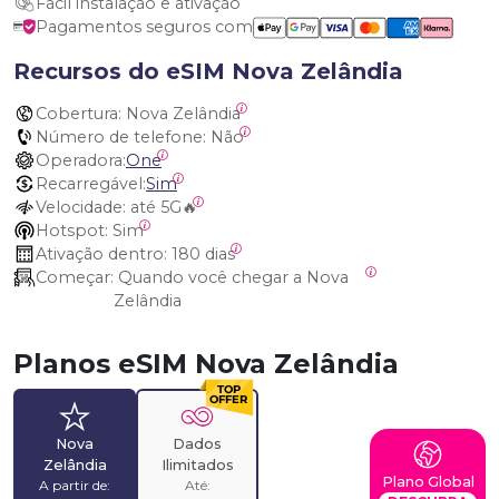
Fácil instalação e ativação
Pagamentos seguros com
Recursos do eSIM Nova Zelândia
Cobertura:
 Nova Zelândia
Número de telefone:
 Não
Operadora:
One
Recarregável:
Sim
Velocidade:
 até 5G🔥
Hotspot:
 Sim
Ativação dentro:
 180 dias
Começar:
 Quando você chegar a Nova 
Zelândia
Planos eSIM Nova Zelândia
Nova
Dados
Zelândia
Ilimitados
Plano Global
A partir de:
Até: