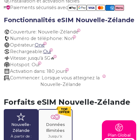
Installation et activation faciles
Paiements sécurisés avec
Fonctionnalités eSIM Nouvelle-Zélande
Couverture:
 Nouvelle-Zélande
Numéro de téléphone:
 Non
Opérateur:
One
Rechargeable:
Oui
Vitesse:
 jusqu'à 5G🔥
Hotspot:
 Oui
Activation dans:
 180 jours
Commencer:
 Lorsque vous atteignez la 
Nouvelle-Zélande
Forfaits eSIM Nouvelle-Zélande
Nouvelle-
Données
Zélande
Illimitées
Plan Global
À partir de :
Jusqu'à: