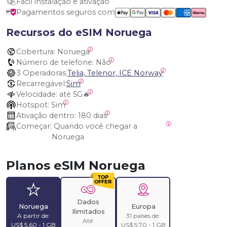
Fácil instalação e ativação
Pagamentos seguros com
Recursos do eSIM Noruega
Cobertura:
 Noruega
Número de telefone:
 Não
3 Operadoras:
Telia, Telenor, ICE Norway
Recarregável:
Sim
Velocidade:
 até 5G🔥
Hotspot:
 Sim
Ativação dentro:
 180 dias
Começar:
 Quando você chegar a 
Noruega
Planos eSIM Noruega
Dados
Noruega
Europa
Ilimitados
A partir de:
31 países de:
Até:
US$ 5,60 - 1 GB
US$ 5,70 - 1 GB