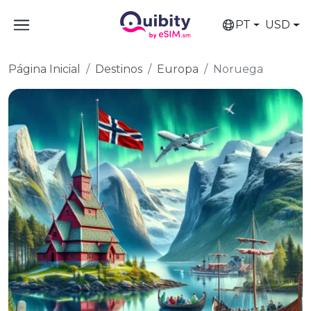
PT
USD
Página Inicial
Destinos
Europa
Noruega