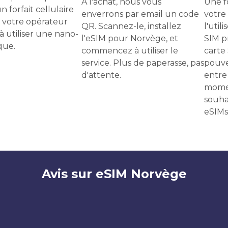
À l'achat, nous vous
Une f
n forfait cellulaire
enverrons par email un code
votre
 votre opérateur
QR. Scannez-le, installez
l'uti
 à utiliser une nano-
l'eSIM pour Norvège, et
SIM p
que.
commencez à utiliser le
carte
service. Plus de paperasse, pas
pouve
d'attente.
entre 
momen
souha
eSIMs
Avis sur eSIM Norvège