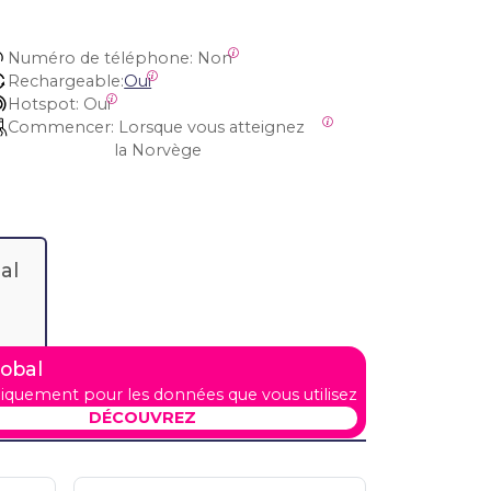
Numéro de téléphone:
 Non
Rechargeable:
Oui
Hotspot:
 Oui
Commencer:
 Lorsque vous atteignez 
la Norvège
al
lobal
iquement pour les données que vous utilisez
DÉCOUVREZ