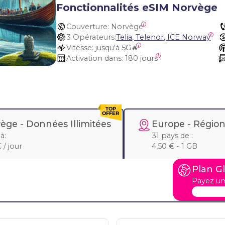
Fonctionnalités eSIM Norvège
Couverture:
 Norvège
3 Opérateurs:
Telia, Telenor, ICE Norway
Vitesse:
 jusqu'à 5G🔥
Activation dans:
 180 jours
ège -
Données Illimitées
Europe
- Région
à:
31 pays de :
 / jour
4,50 € - 1 GB
Plan G
Payez un