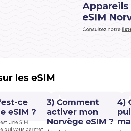
Appareils
eSIM Nor
Consultez notre
lis
 sur les eSIM
'est-ce
3) Comment
4)
e eSIM ?
activer mon
pui
Norvège eSIM ?
ma 
est une SIM
e qui vous permet