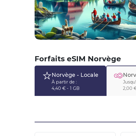
Forfaits eSIM Norvège
Norvège
- Locale
Norv
À partir de :
Jusqu'
4,40 € - 1 GB
2,00 €