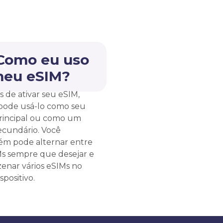
 Como eu uso
meu eSIM?
s de ativar seu eSIM,
pode usá-lo como seu
rincipal ou como um
ecundário. Você
m pode alternar entre
Ms sempre que desejar e
enar vários eSIMs no
spositivo.