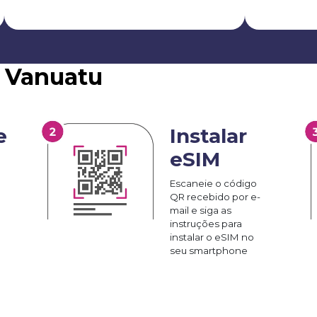
M Vanuatu
e
Instalar
eSIM
Escaneie o código
QR recebido por e-
mail e siga as
instruções para
instalar o eSIM no
seu smartphone