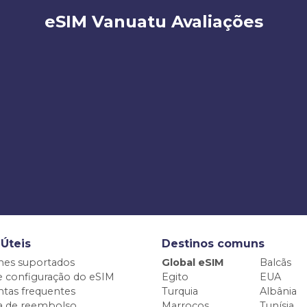
eSIM Vanuatu Avaliações
 Úteis
Destinos comuns
nes suportados
Global eSIM
Balcãs
e configuração do eSIM
Egito
EUA
tas frequentes
Turquia
Albânia
ca de reembolso
Marrocos
Tunísia