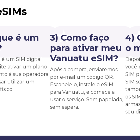
eSIMs
que é um
3) Como faço
4)
?
para ativar meu
o 
Vanuatu eSIM?
é um SIM digital
Depoi
te ativar um plano
você 
Após a compra, enviaremos
unto à sua operadora
SIM p
por e-mail um código QR.
ar utilizar um
SIM s
Escaneie-o, instale o eSIM
ísico.
també
para Vanuatu, e comece a
os SI
usar o serviço. Sem papelada,
armaz
sem espera.
seu di