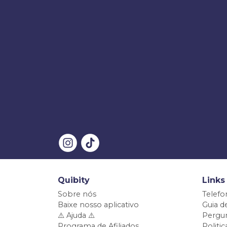
Quibity
Links
Sobre nós
Telefo
Baixe nosso aplicativo
Guia d
⚠️ Ajuda ⚠️
Pergun
Programa de Afiliados
Politi