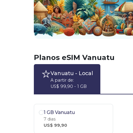
Planos eSIM Vanuatu
Vanuatu
- Local
A partir de:
US$ 99,90 - 1 GB
1 GB Vanuatu
7 dias
US$ 99,90