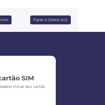
Fazer o check-out
licar
artão SIM
ssário trocar seu cartão