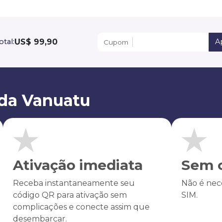
US$ 99,90
otal:
Ap
Cupom
da Vanuatu
Ativação imediata
Sem c
Receba instantaneamente seu
Não é nece
código QR para ativação sem
SIM.
complicações e conecte assim que
desembarcar.