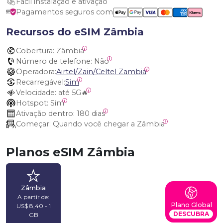
Fácil instalação e ativação
Pagamentos seguros com
Recursos do eSIM Zâmbia
Cobertura:
 Zâmbia
Número de telefone:
 Não
Operadora:
Airtel/Zain/Celtel Zambia
Recarregável:
Sim
Velocidade:
 até 5G🔥
Hotspot:
 Sim
Ativação dentro:
 180 dias
Começar:
 Quando você chegar a Zâmbia
Planos eSIM Zâmbia
Zâmbia
A partir de:
Plano Global
US$ 8,40 - 1
DESCUBRA
GB