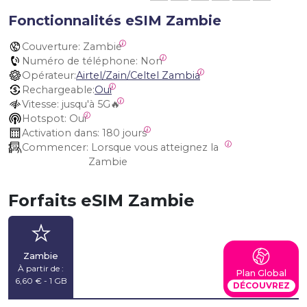
Fonctionnalités eSIM Zambie
Couverture:
 Zambie
Numéro de téléphone:
 Non
Opérateur:
Airtel/Zain/Celtel Zambia
Rechargeable:
Oui
Vitesse:
 jusqu'à 5G🔥
Hotspot:
 Oui
Activation dans:
 180 jours
Commencer:
 Lorsque vous atteignez la 
Zambie
Forfaits eSIM Zambie
Zambie
À partir de :
Plan Global
6,60 € - 1 GB
DÉCOUVREZ