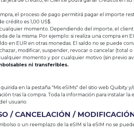
arjeta de crédito, el Cliente podrá ganar créditos en su
 compra, el proceso de pago permitirá pagar el importe res
e crédito es 1,00 US$.
 cualquier momento. Dependiendo del importe, el client
a de la misma. Por ejemplo: si realiza una compra en E
aldo en EUR en otras monedas. El saldo no se puede conv
hazar, modificar, suspender, revocar o cancelar (total o
ualquier momento y por cualquier motivo (sin previo avi
bolsables ni transferibles.
uirida en la pestaña "Mis eSIMs" del sitio web Quibity y/
ción tras la compra. Toda la información para instalar l
del usuario.
SO / CANCELACIÓN / MODIFICACIÓ
embolso o un reemplazo de la eSIM si la eSIM no se puede