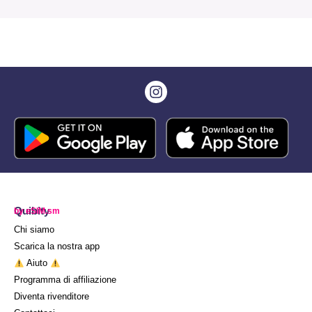
Quibity
by eSIM.sm
Chi siamo
Scarica la nostra app
Aiuto
Programma di affiliazione
Diventa rivenditore