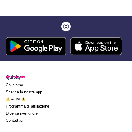
Quibity
by eSIM.sm
Chi siamo
Scarica la nostra app
Aiuto
Programma di affiliazione
Diventa rivenditore
Contattaci