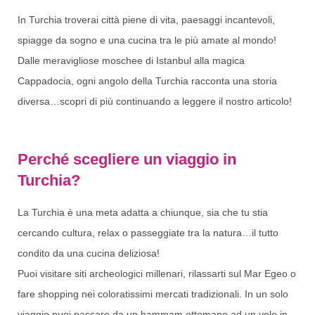
In Turchia troverai città piene di vita, paesaggi incantevoli,
spiagge da sogno e una cucina tra le più amate al mondo!
Dalle meravigliose moschee di Istanbul alla magica
Cappadocia, ogni angolo della Turchia racconta una storia
diversa…scopri di più continuando a leggere il nostro articolo!
Perché scegliere un viaggio in
Turchia?
La Turchia è una meta adatta a chiunque, sia che tu stia
cercando cultura, relax o passeggiate tra la natura…il tutto
condito da una cucina deliziosa!
Puoi visitare siti archeologici millenari, rilassarti sul Mar Egeo o
fare shopping nei coloratissimi mercati tradizionali. In un solo
viaggio puoi passare da un hammam ottomano ad un volo in