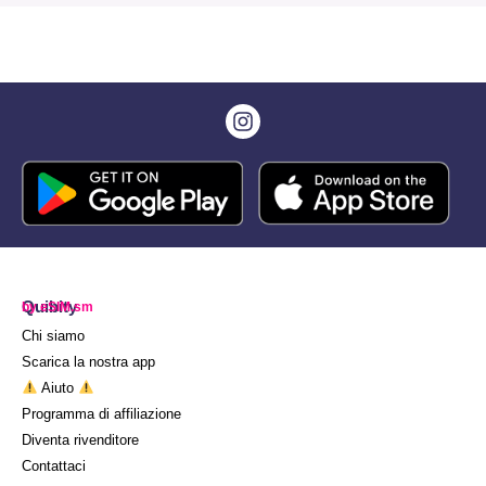
Quibity
by eSIM.sm
Chi siamo
Scarica la nostra app
Aiuto
Programma di affiliazione
Diventa rivenditore
Contattaci