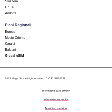
Svizzera
U.S.A.
Andorra
Piani Regionali
Europa
Medio Oriente
Caraibi
Balcani
Global eSIM
2025 Magic Srl – All right reserved. C.O.E. SM26659
Informativa sulla privacy
Informativa sui cookie
Termini e condizioni