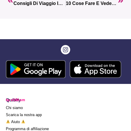
Consigli Di Viaggio In Egitto: Cosa Vedere E Quali Attività Fare
10 Cose Fare E Vedere Durante Il Tuo Viaggio In Andorra
Quibity
by eSIM.sm
Chi siamo
Scarica la nostra app
Aiuto
Programma di affiliazione