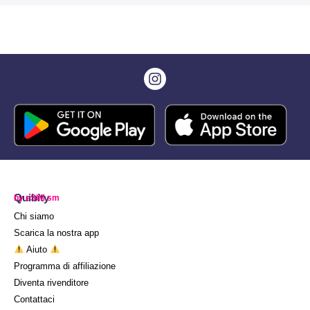
Quibity
by eSIM.sm
Chi siamo
Scarica la nostra app
Aiuto
Programma di affiliazione
Diventa rivenditore
Contattaci