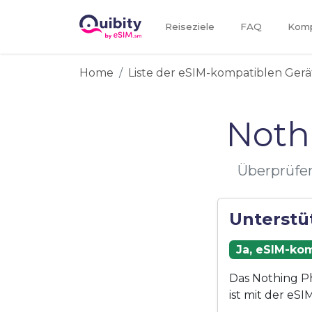
Reiseziele
FAQ
Kompa
Home
Liste der eSIM-kompatiblen Gerä
Noth
Überprüfen
Unterstü
Ja, eSIM-kom
Das Nothing Ph
ist mit der eS