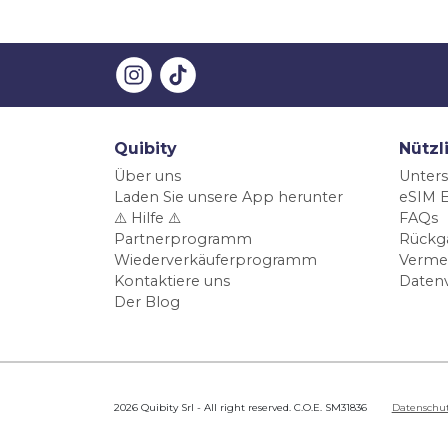
Quibity
Nützl
Über uns
Unters
Laden Sie unsere App herunter
eSIM E
⚠️ Hilfe ⚠️
FAQs
Partnerprogramm
Rückg
Wiederverkäuferprogramm
Verme
Kontaktiere uns
Daten
Der Blog
2026 Quibity Srl - All right reserved. C.O.E. SM31836
Datenschu