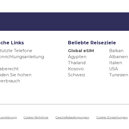
iche Links
Beliebte Reiseziele
tützte Telefone
Global eSIM
Balkan
inrichtungsanleitung
Ägypten
Albanien
Thailand
Italien
aberecht
Kosovo
USA
iden Sie hohen
Schweiz
Tunesien
verbrauch
tzerklärung
Cookie-Richtlinie
Geschäftsbedingungen
Cookie-Einstellungen