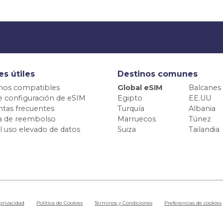
es útiles
Destinos comunes
nos compatibles
Global eSIM
Balcanes
e configuración de eSIM
Egipto
EE.UU
tas frecuentes
Turquía
Albania
ca de reembolso
Marruecos
Túnez
el uso elevado de datos
Suiza
Tailandia
 privacidad
Política de Cookies
Términos y Condiciones
Preferencias de cookies