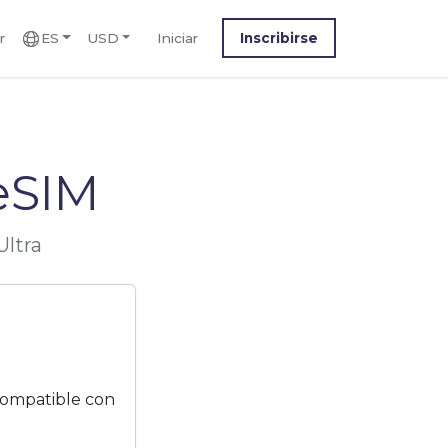
r
ES
USD
Iniciar
Inscribirse
eSIM
Ultra
compatible con