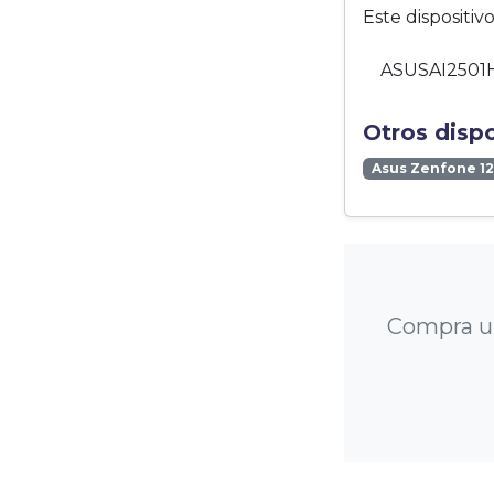
Este dispositi
ASUSAI2501H
Otros disp
Asus Zenfone 12
Compra un