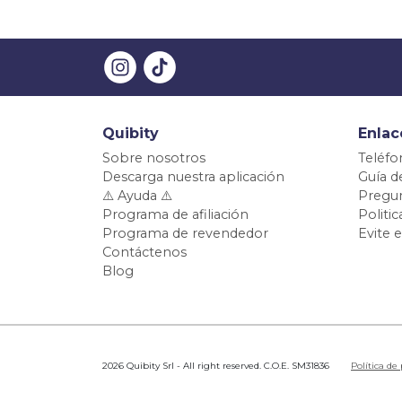
Quibity
Enlac
Sobre nosotros
Teléfo
Descarga nuestra aplicación
Guía d
⚠️ Ayuda ⚠️
Pregun
Programa de afiliación
Politi
Programa de revendedor
Evite 
Contáctenos
Blog
2026 Quibity Srl - All right reserved. C.O.E. SM31836
Política de