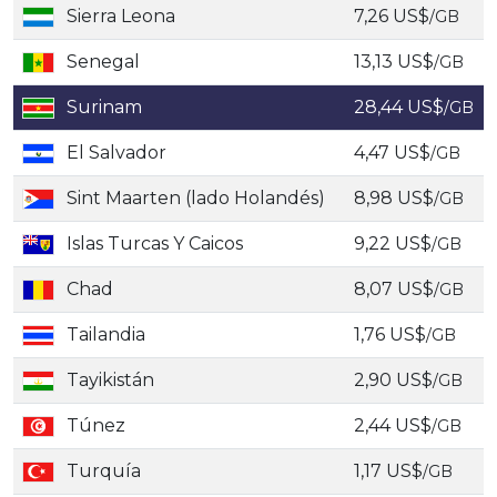
Sierra Leona
7,26 US$
/GB
Senegal
13,13 US$
/GB
Surinam
28,44 US$
/GB
El Salvador
4,47 US$
/GB
Sint Maarten (lado Holandés)
8,98 US$
/GB
Islas Turcas Y Caicos
9,22 US$
/GB
Chad
8,07 US$
/GB
Tailandia
1,76 US$
/GB
Tayikistán
2,90 US$
/GB
Túnez
2,44 US$
/GB
Turquía
1,17 US$
/GB