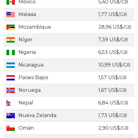
México
5,40 US$
/GB
Malasia
1,77 US$
/GB
Mozambique
28,96 US$
/GB
Níger
7,39 US$
/GB
Nigeria
6,53 US$
/GB
Nicaragua
10,99 US$
/GB
Países Bajos
1,57 US$
/GB
Noruega
1,67 US$
/GB
Nepal
6,84 US$
/GB
Nueva Zelanda
1,73 US$
/GB
Omán
2,90 US$
/GB