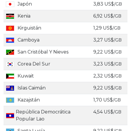
Japón
3,83 US$
/GB
Kenia
6,92 US$
/GB
Kirguistán
1,29 US$
/GB
Camboya
3,27 US$
/GB
San Cristóbal Y Nieves
9,22 US$
/GB
Corea Del Sur
3,23 US$
/GB
Kuwait
2,32 US$
/GB
Islas Caimán
9,22 US$
/GB
Kazajstán
1,70 US$
/GB
República Democrática
4,54 US$
/GB
Popular Lao
Santa Lucía
9,22 US$