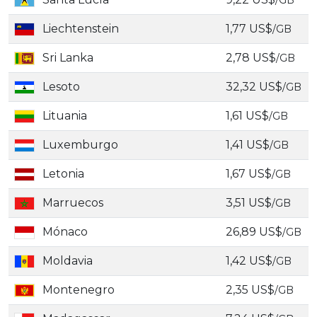
/GB
Liechtenstein
1,77 US$
/GB
Sri Lanka
2,78 US$
/GB
Lesoto
32,32 US$
/GB
Lituania
1,61 US$
/GB
Luxemburgo
1,41 US$
/GB
Letonia
1,67 US$
/GB
Marruecos
3,51 US$
/GB
Mónaco
26,89 US$
/GB
Moldavia
1,42 US$
/GB
Montenegro
2,35 US$
/GB