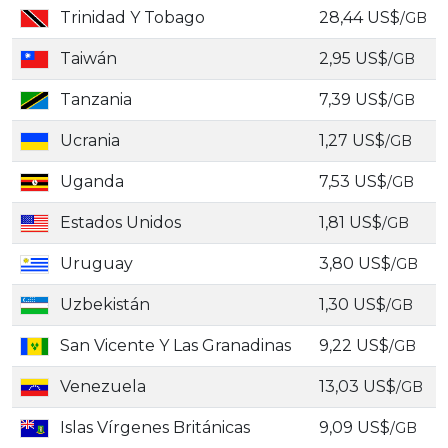
Trinidad Y Tobago
28,44 US$
/GB
Taiwán
2,95 US$
/GB
Tanzania
7,39 US$
/GB
Ucrania
1,27 US$
/GB
Uganda
7,53 US$
/GB
Estados Unidos
1,81 US$
/GB
Uruguay
3,80 US$
/GB
Uzbekistán
1,30 US$
/GB
San Vicente Y Las Granadinas
9,22 US$
/GB
Venezuela
13,03 US$
/GB
Islas Vírgenes Británicas
9,09 US$
/GB