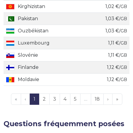
Kirghizistan
1,02 €
/GB
Pakistan
1,03 €
/GB
Ouzbékistan
1,03 €
/GB
Luxembourg
1,11 €
/GB
Slovénie
1,11 €
/GB
Finlande
1,12 €
/GB
Moldavie
1,12 €
/GB
«
‹
1
2
3
4
5
…
18
›
»
Questions fréquemment posées