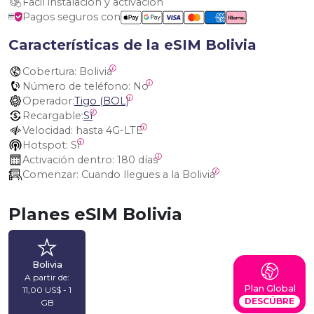
Fácil instalación y activación
Pagos seguros con
Características de la eSIM Bolivia
Cobertura:
 Bolivia
Número de teléfono:
 No
Operador:
Tigo (BOL)
Recargable:
Sí
Velocidad:
 hasta 4G-LTE
Hotspot:
 Sí
Activación dentro:
 180 días
Comenzar:
 Cuando llegues a la Bolivia
Planes eSIM Bolivia
Bolivia
A partir de:
Plan Global
11,00 US$ - 1
DESCÚBRE
GB