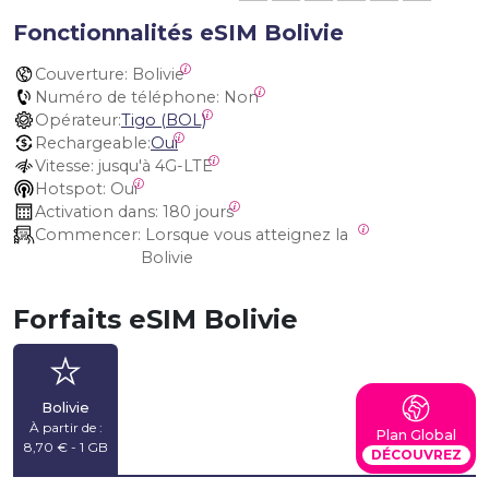
Fonctionnalités eSIM Bolivie
Couverture:
 Bolivie
Numéro de téléphone:
 Non
Opérateur:
Tigo (BOL)
Rechargeable:
Oui
Vitesse:
 jusqu'à 4G-LTE
Hotspot:
 Oui
Activation dans:
 180 jours
Commencer:
 Lorsque vous atteignez la 
Bolivie
Forfaits eSIM Bolivie
Bolivie
À partir de :
Plan Global
8,70 € - 1 GB
DÉCOUVREZ