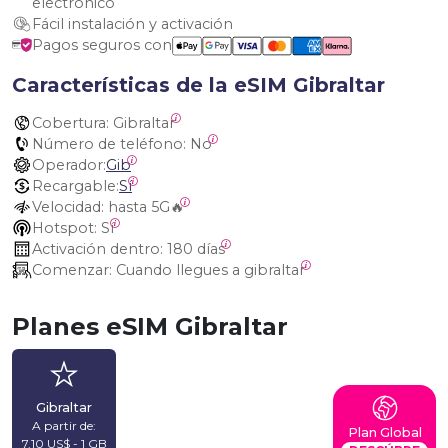
electrónico
Fácil instalación y activación
Pagos seguros con
Características de la eSIM Gibraltar
Cobertura:
 Gibraltar
Número de teléfono:
 No
Operador:
Gib
Recargable:
Sí
Velocidad:
 hasta 5G🔥
Hotspot:
 Sí
Activación dentro:
 180 días
Comenzar:
 Cuando llegues a gibraltar
Planes eSIM Gibraltar
Gibraltar
A partir de:
Plan Global
7,10 US$ - 1 GB