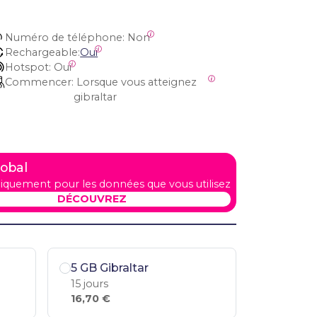
Numéro de téléphone:
 Non
Rechargeable:
Oui
Hotspot:
 Oui
Commencer:
 Lorsque vous atteignez 
gibraltar
lobal
iquement pour les données que vous utilisez
DÉCOUVREZ
5 GB Gibraltar
15 jours
16,70 €