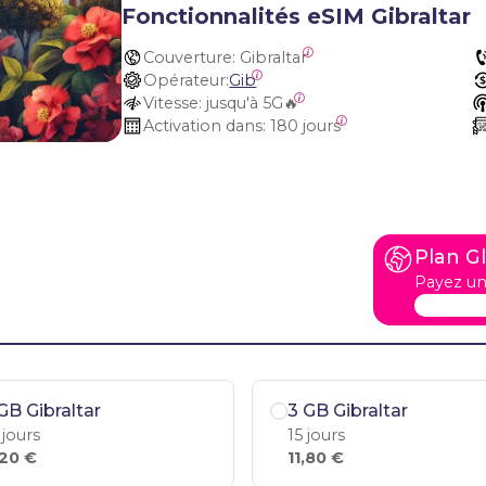
Fonctionnalités eSIM Gibraltar
Couverture:
 Gibraltar
Opérateur:
Gib
Vitesse:
 jusqu'à 5G🔥
Activation dans:
 180 jours
Plan G
Payez un
GB Gibraltar
3 GB Gibraltar
 jours
15 jours
,20 €
11,80 €