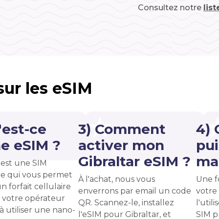
Consultez notre
lis
 sur les eSIM
'est-ce
3) Comment
4)
e eSIM ?
activer mon
pui
Gibraltar eSIM ?
ma 
est une SIM
e qui vous permet
À l'achat, nous vous
Une f
n forfait cellulaire
enverrons par email un code
votre
 votre opérateur
QR. Scannez-le, installez
l'uti
 à utiliser une nano-
l'eSIM pour Gibraltar, et
SIM p