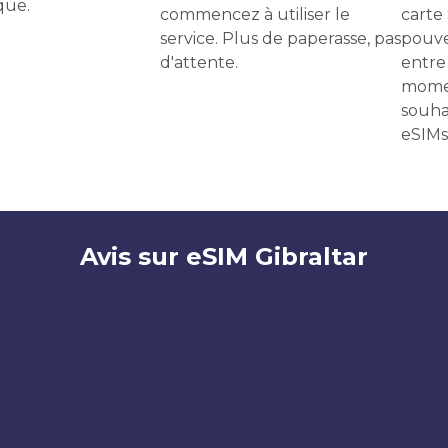
que.
commencez à utiliser le
carte
service. Plus de paperasse, pas
pouve
d'attente.
entre 
momen
souha
eSIMs
Avis sur eSIM Gibraltar