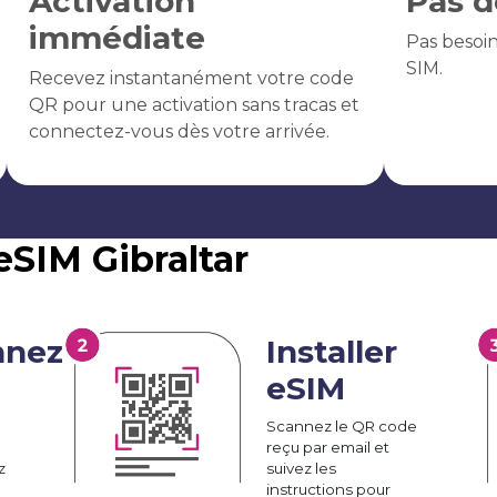
Activation
Pas d
immédiate
Pas besoi
SIM.
Recevez instantanément votre code
QR pour une activation sans tracas et
connectez-vous dès votre arrivée.
eSIM Gibraltar
nnez
Installer
eSIM
Scannez le QR code
reçu par email et
z
suivez les
instructions pour