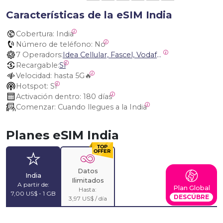
Características de la eSIM India
Cobertura:
 India
Número de teléfono:
 No
7 Operadors:
Idea Cellular, Fascel, Vodafone, Bharti Airtel, Vodafone Idea, Bharti Airtel India (Andhra Pradesh INDJH), Bharti Airtel (UP East IND10)
Recargable:
Sí
Velocidad:
 hasta 5G🔥
Hotspot:
 Sí
Activación dentro:
 180 días
Comenzar:
 Cuando llegues a la India
Planes eSIM India
Datos
India
Ilimitados
A partir de:
Plan Global
Hasta:
7,00 US$ - 1 GB
DESCÚBRE
3,97 US$ / día