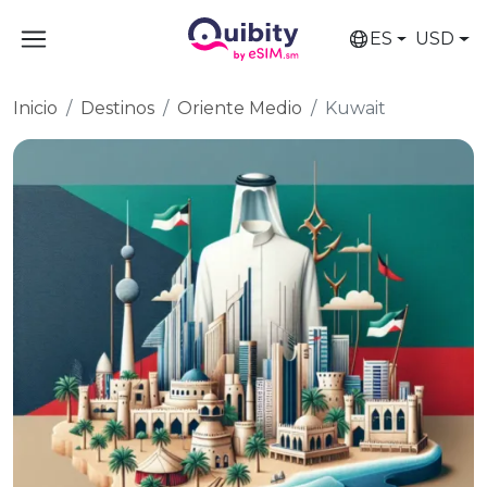
ES
USD
Inicio
Destinos
Oriente Medio
Kuwait