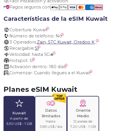
Fácil instalación y activación
Pagos seguros con
Características de la eSIM Kuwait
Cobertura:
 Kuwait
Número de teléfono:
 No
3 Operadors:
Zain, STC Kuwait, Oredoo Kuwait
Recargable:
Sí
Velocidad:
 hasta 5G🔥
Hotspot:
 Sí
Activación dentro:
 180 días
Comenzar:
 Cuando llegues a el Kuwait
Planes eSIM Kuwait
Datos
Oriente
Kuwait
Ilimitados
Medio
A partir de:
Hasta:
12 países de:
5,90 US$ - 1 GB
3,85 US$ / día
7,20 US$ - 1 GB